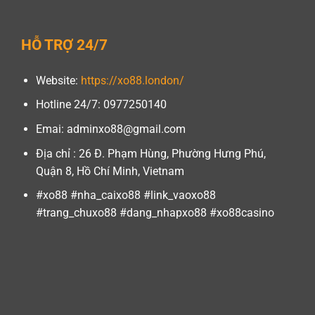
HỖ TRỢ 24/7
Website:
https://xo88.london/
Hotline 24/7: 0977250140
Emai:
adminxo88@gmail.com
Địa chỉ : 26 Đ. Phạm Hùng, Phường Hưng Phú,
Quận 8, Hồ Chí Minh, Vietnam
#xo88 #nha_caixo88 #link_vaoxo88
#trang_chuxo88 #dang_nhapxo88 #xo88casino