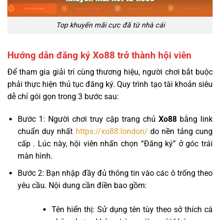
Top khuyến mãi cực đã từ nhà cái
Hướng dẫn đăng ký Xo88 trở thành hội viên
Để tham gia giải trí cùng thương hiệu, người chơi bắt buộc
phải thực hiện thủ tục đăng ký. Quy trình tạo tài khoản siêu
dễ chỉ gói gọn trong 3 bước sau:
Bước 1: Người chơi truy cập trang chủ
Xo88
bằng link
chuẩn duy nhất
https://xo88.london/
do nền tảng cung
cấp . Lúc này, hội viên nhấn chọn “Đăng ký” ở góc trái
màn hình.
Bước 2: Bạn nhập đầy đủ thông tin vào các ô trống theo
yêu cầu. Nội dung cần điền bao gồm:
Tên hiển thị: Sử dụng tên tùy theo sở thích cá