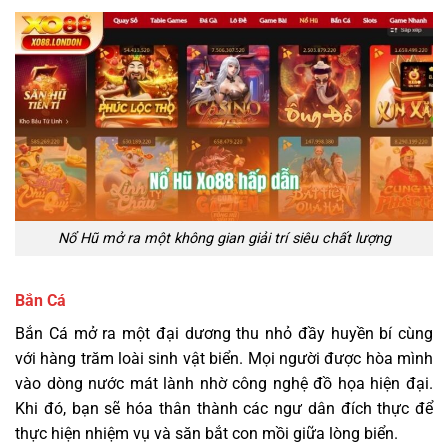
Nổ Hũ mở ra một không gian giải trí siêu chất lượng
Bắn Cá
Bắn Cá mở ra một đại dương thu nhỏ đầy huyền bí cùng
với hàng trăm loài sinh vật biển. Mọi người được hòa mình
vào dòng nước mát lành nhờ công nghệ đồ họa hiện đại.
Khi đó, bạn sẽ hóa thân thành các ngư dân đích thực để
thực hiện nhiệm vụ và săn bắt con mồi giữa lòng biển.