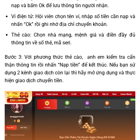
nạp và bấm Ok để lưu thông tin người nhận.
Ví điện tử: Hội viên chọn tên ví, nhập số tiền cần nạp và
nhấn “Ok” rồi ghi nhớ địa chỉ chuyển khoản.
Thẻ cào: Chọn nhà mạng, mệnh giá và điền đầy đủ
thông tin về số thẻ, mã seri.
Bước 3: Với phương thức thẻ cào, anh em kiểm tra cẩn
thận thông tin rồi nhấn “Nạp tiền” để kết thúc. Nếu bạn sử
dụng 2 kênh giao dịch còn lại thì hãy mở ứng dụng và thực
hiện giao dịch chuyển tiền.