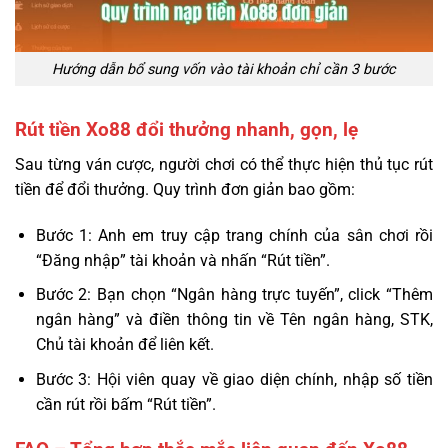
Hướng dẫn bổ sung vốn vào tài khoản chỉ cần 3 bước
Rút tiền Xo88 đổi thưởng nhanh, gọn, lẹ
Sau từng ván cược, người chơi có thể thực hiện thủ tục rút
tiền để đổi thưởng. Quy trình đơn giản bao gồm:
Bước 1: Anh em truy cập trang chính của sân chơi rồi
“Đăng nhập” tài khoản và nhấn “Rút tiền”.
Bước 2: Bạn chọn “Ngân hàng trực tuyến”, click “Thêm
ngân hàng” và điền thông tin về Tên ngân hàng, STK,
Chủ tài khoản để liên kết.
Bước 3: Hội viên quay về giao diện chính, nhập số tiền
cần rút rồi bấm “Rút tiền”.