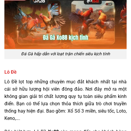
Đá Gà hấp dẫn với loạt trận chiến siêu kịch tính
Lô Đề
Lô Đề lọt top những chuyên mục đắt khách nhất tại nhà
cái sở hữu lượng hội viên đông đảo. Nơi đây mở ra một
không gian giải trí chất lượng quy tụ toàn siêu phẩm kinh
điển. Bạn có thể lựa chọn thỏa thích giữa trò chơi truyền
thống hay hiện đại. Bao gồm: Xổ Số 3 miền, siêu tốc, Loto,
Keno,….