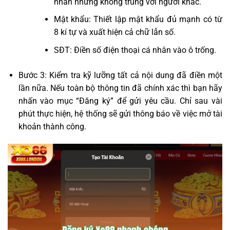
nhân nhưng không trùng với người khác.
Mật khẩu: Thiết lập mật khẩu đủ mạnh có từ
8 kí tự và xuất hiện cả chữ lẫn số.
SĐT: Điền số điện thoại cá nhân vào ô trống.
Bước 3: Kiểm tra kỹ lưỡng tất cả nội dung đã điền một
lần nữa. Nếu toàn bộ thông tin đã chính xác thì bạn hãy
nhấn vào mục “Đăng ký” để gửi yêu cầu. Chỉ sau vài
phút thực hiện, hệ thống sẽ gửi thông báo về việc mở tài
khoản thành công.