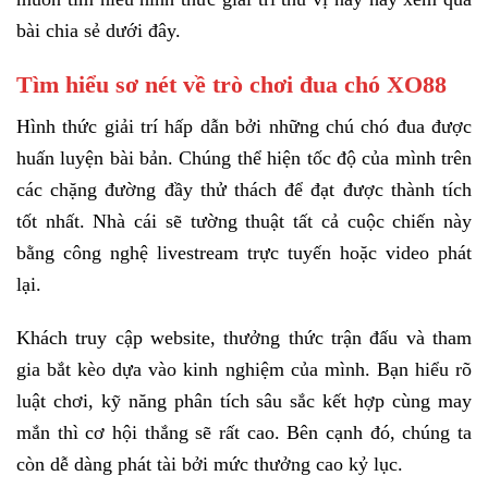
bài chia sẻ dưới đây.
Tìm hiểu sơ nét về trò chơi đua chó XO88
Hình thức giải trí hấp dẫn bởi những chú chó đua được
huấn luyện bài bản. Chúng thể hiện tốc độ của mình trên
các chặng đường đầy thử thách để đạt được thành tích
tốt nhất. Nhà cái sẽ tường thuật tất cả cuộc chiến này
bằng công nghệ livestream trực tuyến hoặc video phát
lại.
Khách truy cập website, thưởng thức trận đấu và tham
gia bắt kèo dựa vào kinh nghiệm của mình. Bạn hiểu rõ
luật chơi, kỹ năng phân tích sâu sắc kết hợp cùng may
mắn thì cơ hội thắng sẽ rất cao. Bên cạnh đó, chúng ta
còn dễ dàng phát tài bởi mức thưởng cao kỷ lục.