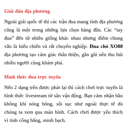
Giải đấu địa phương
Ngoài giải quốc tế thì các trận đua mang tính địa phương
cũng là một trong những lựa chọn hàng đầu. Các “tay
đua” đến từ nhiều giống khác nhau nhưng điểm chung
vẫn là hiếu chiến và rất chuyên nghiệp.
Đua chó XO88
địa phương tạo cảm giác thân thiện, gần gũi nên thu hút
nhiều người cùng khám phá.
Hình thức đua trực tuyến
Nếu 2 dạng trên được phát lại thì cách chơi trực tuyến là
hình thức livestream từ sân vận động. Bạn cảm nhận bầu
không khí nóng bỏng, sôi sục như ngoài thực tế dù
chúng ta xem qua màn hình. Cách chơi được yêu thích
vì tính công bằng, minh bạch.