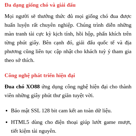
Đa dạng giống chó và giải đấu
Mọi người sẽ thưởng thức đủ mọi giống chó đua được
huấn luyện rất chuyên nghiệp. Chúng trình diễn những
màn tranh tài cực kỳ kịch tính, hồi hộp, phấn khích trên
từng phút giây. Bên cạnh đó, giải đấu quốc tế và địa
phương cũng liên tục cập nhật cho khách tuỳ ý tham gia
theo sở thích.
Công nghệ phát triển hiện đại
Đua chó XO88
ứng dụng công nghệ hiện đại cho thành
viên những giây phút thư giãn tuyệt vời.
Bảo mật SSL 128 bit cam kết an toàn dữ liệu.
HTML5 dùng cho điện thoại giúp lướt game mượt,
tiết kiệm tài nguyên.