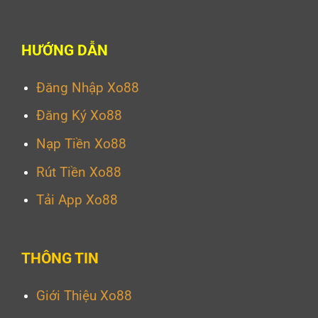
HƯỚNG DẪN
Đăng Nhập Xo88
Đăng Ký Xo88
Nạp Tiền Xo88
Rút Tiền Xo88
Tải App Xo88
THÔNG TIN
Giới Thiệu Xo88