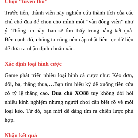
Chọn “tuyển thủ”
Trước tiên, thành viên hãy nghiên cứu thành tích của các
chú chó đua để chọn cho mình một “vận động viên” như
ý. Thông tin này, bạn sẽ tìm thấy trong bảng kết quả.
Bên cạnh đó, chúng ta cũng nên cập nhật liên tục dữ liệu
để đưa ra nhận định chuẩn xác.
Xác định loại hình cược
Game phát triển nhiều loại hình cá cược như: Kèo đơn,
đôi, ba, thắng thua,…Bạn tìm hiểu kỹ để xuống tiền cửa
có tỷ lệ thắng cao.
Đua chó XO88
tuy không đòi hỏi
nhiều kinh nghiệm nhưng người chơi cần biết rõ về mỗi
loại kèo. Từ đó, bạn mới dễ dàng tìm ra chiến lược phù
hợp.
Nhận kết quả