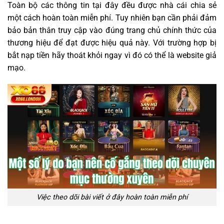
Toàn bộ các thông tin tại đây đều được nhà cái chia sẻ
một cách hoàn toàn miễn phí. Tuy nhiên bạn cần phải đảm
bảo bản thân truy cập vào đúng trang chủ chính thức của
thương hiệu để đạt được hiệu quả này. Với trường hợp bị
bắt nạp tiền hãy thoát khỏi ngay vì đó có thể là website giả
mạo.
Việc theo dõi bài viết ở đây hoàn toàn miễn phí