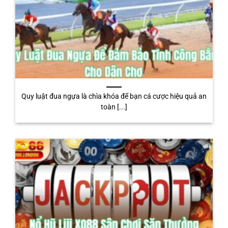
Quy luật đua ngựa là chìa khóa để bạn cá cược hiệu quả an
toàn [...]