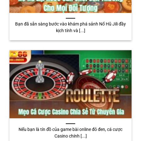
Bạn đã sẵn sàng bước vào khám phá sảnh Nổ Hũ Jili đầy
kịch tính và [...]
Nếu bạn là tín đồ của game bài online đỏ đen, cá cược
Casino chính [...]