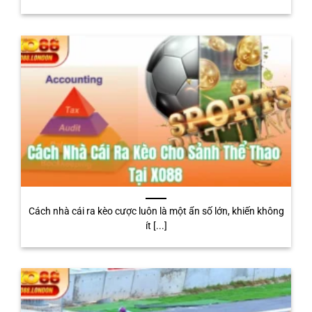
Cách nhà cái ra kèo cược luôn là một ẩn số lớn, khiến không
ít [...]