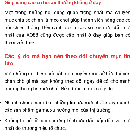
Giúp nâng cao cơ hội ăn thưởng khủng ở đây
Một trong những nội dung quan trọng nhất mà chuyên
mục chia sẻ chính là mẹo chơi giúp thành viên nâng cao cơ
hội chiến thắng. Bên cạnh đó là các sự kiện ưu đãi mới
nhất của XO88 cũng được cập nhật ở đây giúp bạn có
thêm vốn free.
Các lý do mà bạn nên theo dõi chuyên mục tin
tức
Với những ưu điểm nổi bật mà chuyên mục sở hữu thì còn
chần chờ gì mà bạn không theo dõi ngay để có cho mình
những thông tin mới nhất. Bên dưới là một số lý do:
Nhanh chóng nắm bắt những
tin tức
mới nhất xoay quanh
các sản phẩm game, xu hướng mới của thị trường.
Không lo bỏ lỡ các chương trình ưu đãi hấp dẫn và mới
nhất do thương hiệu tổ chức.