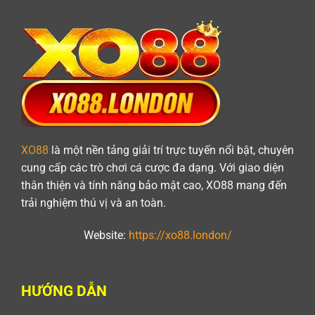
Những
Tải
Điều
Bí
Ẩn
Đằng
Sau
Bạn
Nên
Khám
Phá
XO88
là một nền tảng giải trí trực tuyến nổi bật, chuyên
cung cấp các trò chơi cá cược đa dạng. Với giao diện
thân thiện và tính năng bảo mật cao, XO88 mang đến
trải nghiệm thú vị và an toàn.
Website:
https://xo88.london/
HƯỚNG DẪN