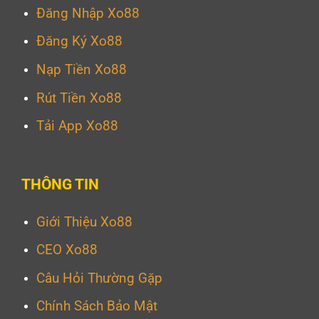
Đăng Nhập Xo88
Đăng Ký Xo88
Nạp Tiền Xo88
Rút Tiền Xo88
Tải App Xo88
THÔNG TIN
Giới Thiệu Xo88
CEO Xo88
Câu Hỏi Thường Gặp
Chính Sách Bảo Mật