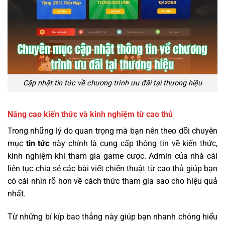
Cập nhật tin tức về chương trình ưu đãi tại thương hiệu
Nâng cao kiến thức và kinh nghiệm từ cao thủ
Trong những lý do quan trọng mà bạn nên theo dõi chuyên
mục
tin tức
này chính là cung cấp thông tin về kiến thức,
kinh nghiệm khi tham gia game cược. Admin của nhà cái
liên tục chia sẻ các bài viết chiến thuật từ cao thủ giúp bạn
có cái nhìn rõ hơn về cách thức tham gia sao cho hiệu quả
nhất.
Từ những bí kíp bao thắng này giúp bạn nhanh chóng hiểu