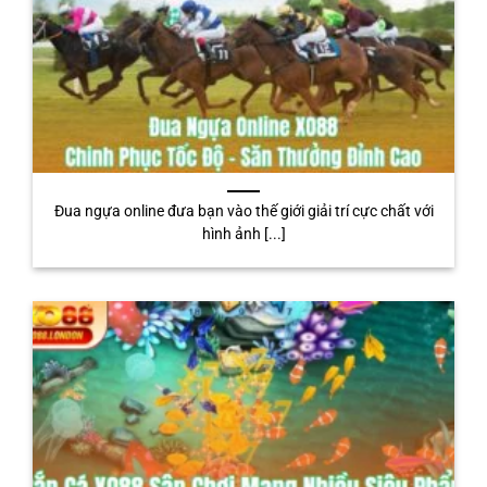
Đua ngựa online đưa bạn vào thế giới giải trí cực chất với
hình ảnh [...]