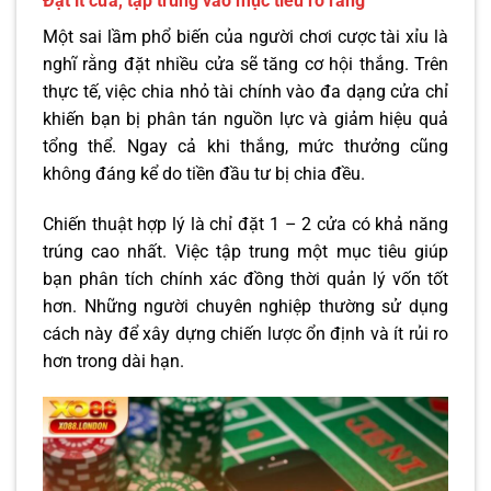
Đặt ít cửa, tập trung vào mục tiêu rõ ràng
Một sai lầm phổ biến của người chơi cược tài xỉu là
nghĩ rằng đặt nhiều cửa sẽ tăng cơ hội thắng. Trên
thực tế, việc chia nhỏ tài chính vào đa dạng cửa chỉ
khiến bạn bị phân tán nguồn lực và giảm hiệu quả
tổng thể. Ngay cả khi thắng, mức thưởng cũng
không đáng kể do tiền đầu tư bị chia đều.
Chiến thuật hợp lý là chỉ đặt 1 – 2 cửa có khả năng
trúng cao nhất. Việc tập trung một mục tiêu giúp
bạn phân tích chính xác đồng thời quản lý vốn tốt
hơn. Những người chuyên nghiệp thường sử dụng
cách này để xây dựng chiến lược ổn định và ít rủi ro
hơn trong dài hạn.