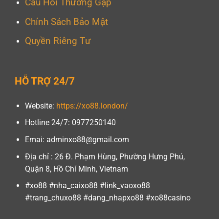
Câu Hỏi Thường Gặp
Chính Sách Bảo Mật
Quyền Riêng Tư
HỖ TRỢ 24/7
Website:
https://xo88.london/
Hotline 24/7: 0977250140
Emai:
adminxo88@gmail.com
Địa chỉ : 26 Đ. Phạm Hùng, Phường Hưng Phú,
Quận 8, Hồ Chí Minh, Vietnam
#xo88 #nha_caixo88 #link_vaoxo88
#trang_chuxo88 #dang_nhapxo88 #xo88casino